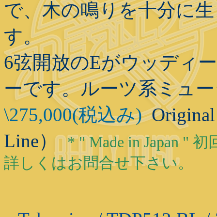
で、木の鳴りを十分に生
す。
6弦開放のEがウッディ
ーです。ルーツ系ミュー
\275,000(税込み)
Original
Line）
* " Made in Japan 
詳しくはお問合せ下さい。