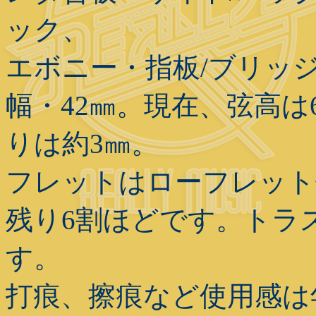
ック、
エボニー・指板/ブリッジ
幅・42㎜。現在、弦高は6
りは約3㎜。
フレットはローフレット
残り6割ほどです。トラ
す。
打痕、擦痕など使用感は