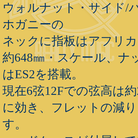
ウォルナット・サイド/
ホガニーの
ネックに指板はアフリカ
約648㎜・スケール、ナ
はES2を搭載。
現在6弦12Fでの弦高は
に効き、フレットの減り
す。