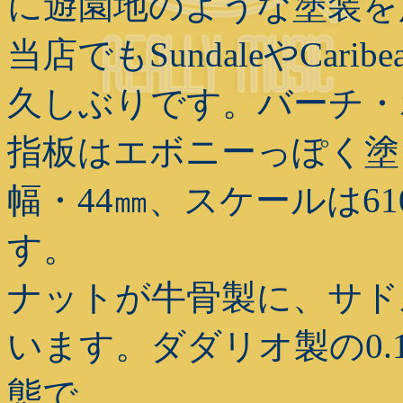
に遊園地のような塗装を施した
当店でもSundaleやCa
久しぶりです。バーチ・
指板はエボニーっぽく塗
幅・44㎜、スケールは6
す。
ナットが牛骨製に、サド
います。ダダリオ製の0.10
態で、